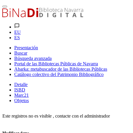
EU
ES
Presentación
Buscar
Búsqueda avanzada
Portal de las Bibliotecas Públicas de Navarra
Abarka: metabuscador de las Bibliotecas Públicas
Catálogo colectivo del Patrimonio Bibliográfico
Detalle
ISBD
Marc21
Objetos
Este registros no es visible , contacte con el administrador
Modificar datos