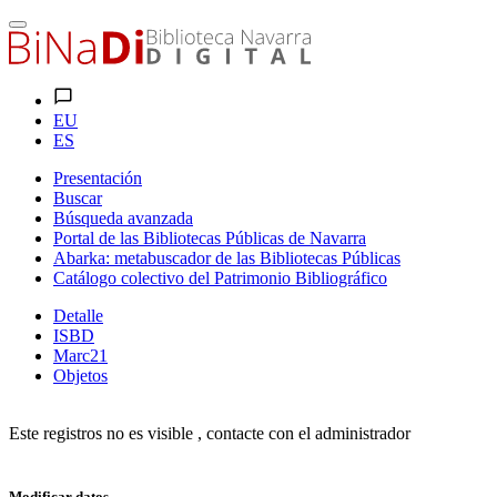
EU
ES
Presentación
Buscar
Búsqueda avanzada
Portal de las Bibliotecas Públicas de Navarra
Abarka: metabuscador de las Bibliotecas Públicas
Catálogo colectivo del Patrimonio Bibliográfico
Detalle
ISBD
Marc21
Objetos
Este registros no es visible , contacte con el administrador
Modificar datos