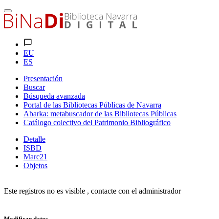
EU
ES
Presentación
Buscar
Búsqueda avanzada
Portal de las Bibliotecas Públicas de Navarra
Abarka: metabuscador de las Bibliotecas Públicas
Catálogo colectivo del Patrimonio Bibliográfico
Detalle
ISBD
Marc21
Objetos
Este registros no es visible , contacte con el administrador
Modificar datos