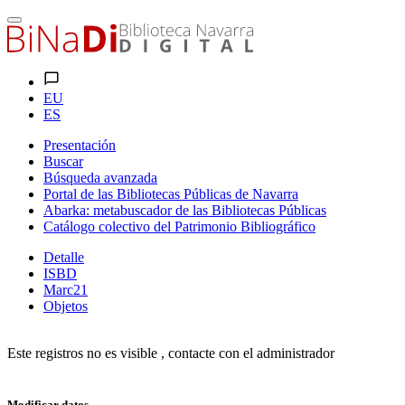
EU
ES
Presentación
Buscar
Búsqueda avanzada
Portal de las Bibliotecas Públicas de Navarra
Abarka: metabuscador de las Bibliotecas Públicas
Catálogo colectivo del Patrimonio Bibliográfico
Detalle
ISBD
Marc21
Objetos
Este registros no es visible , contacte con el administrador
Modificar datos