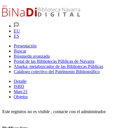
EU
ES
Presentación
Buscar
Búsqueda avanzada
Portal de las Bibliotecas Públicas de Navarra
Abarka: metabuscador de las Bibliotecas Públicas
Catálogo colectivo del Patrimonio Bibliográfico
Detalle
ISBD
Marc21
Objetos
Este registros no es visible , contacte con el administrador
Modificar datos