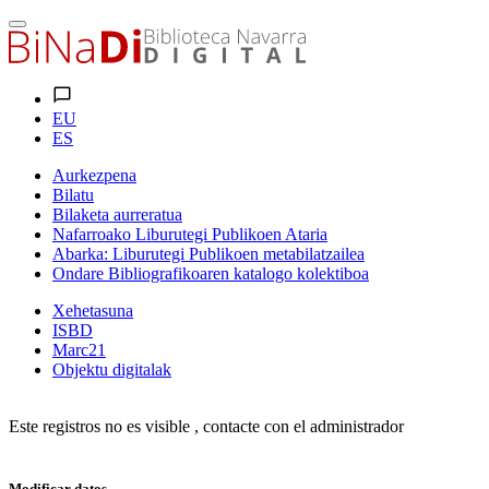
EU
ES
Aurkezpena
Bilatu
Bilaketa aurreratua
Nafarroako Liburutegi Publikoen Ataria
Abarka: Liburutegi Publikoen metabilatzailea
Ondare Bibliografikoaren katalogo kolektiboa
Xehetasuna
ISBD
Marc21
Objektu digitalak
Este registros no es visible , contacte con el administrador
Modificar datos