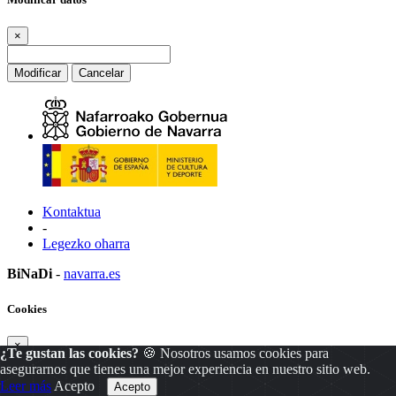
×
Modificar
Cancelar
Kontaktua
-
Legezko oharra
BiNaDi
-
navarra.es
Cookies
×
¿Te gustan las cookies?
🍪 Nosotros usamos cookies para
asegurarnos que tienes una mejor experiencia en nuestro sitio web.
Leer más
Acepto