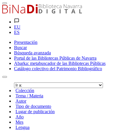
EU
ES
Presentación
Buscar
Búsqueda avanzada
Portal de las Bibliotecas Públicas de Navarra
Abarka: metabuscador de las Bibliotecas Públicas
Catálogo colectivo del Patrimonio Bibliográfico
Colección
Tema / Materia
Autor
Tipo de documento
Lugar de publicación
Año
Mes
Lengua