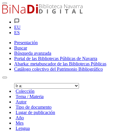
EU
ES
Presentación
Buscar
Búsqueda avanzada
Portal de las Bibliotecas Públicas de Navarra
Abarka: metabuscador de las Bibliotecas Públicas
Catálogo colectivo del Patrimonio Bibliográfico
Colección
Tema / Materia
Autor
Tipo de documento
Lugar de publicación
Año
Mes
Lengua