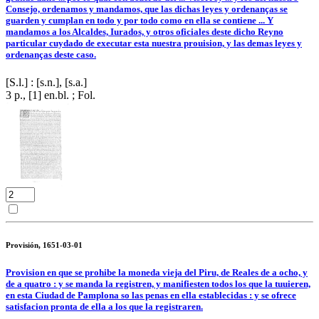
Consejo, ordenamos y mandamos, que las dichas leyes y ordenanças se
guarden y cumplan en todo y por todo como en ella se contiene ... Y
mandamos a los Alcaldes, Iurados, y otros oficiales deste dicho Reyno
particular cuydado de executar esta nuestra prouision, y las demas leyes y
ordenanças deste caso.
[S.l.] : [s.n.], [s.a.]
3 p., [1] en.bl. ; Fol.
Provisión, 1651-03-01
Provision en que se prohibe la moneda vieja del Piru, de Reales de a ocho, y
de a quatro : y se manda la registren, y manifiesten todos los que la tuuieren,
en esta Ciudad de Pamplona so las penas en ella establecidas : y se ofrece
satisfacion pronta de ella a los que la registraren.