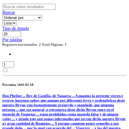
Buscar
Tipo de listado
Por página
Registros encontrados: 2
Total Páginas: 1
Provisión, 1641-02-18
Don Phelipe ... Rey de Castilla, de Nauarra ... A quantos la presente vieren è
oyeren, hazemos saber, que aunque por diferentes leyes y ordena[n]ças deste
nuestro Reyno esta bastantemente proueydo y mandado, que ninguna
persona ... que sea natural, o estrangera deste dicho Reyno entre en el
moneda de Vaquetas ... estan prohibidas como moneda falsa y de ningun
valor ... y siendo esto assi somos informados que en este dicho nuestro Reyno
ay gran cantidad de Baquetas ... Y porque conuiene poner remedio a tan
grande daño ... por lo qual con acuerdo del ... Visorrey ... y los del nuestro