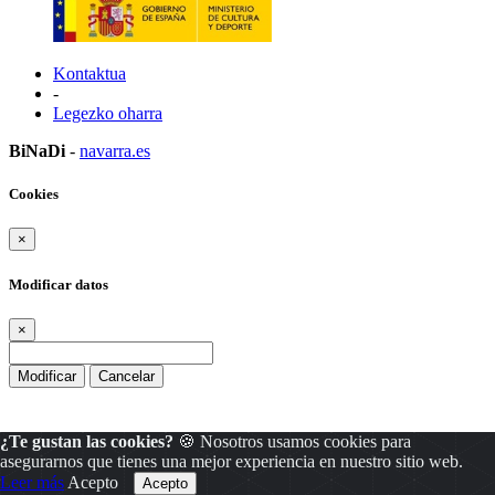
Kontaktua
-
Legezko oharra
BiNaDi
-
navarra.es
Cookies
×
Modificar datos
×
Modificar
Cancelar
¿Te gustan las cookies?
🍪 Nosotros usamos cookies para
asegurarnos que tienes una mejor experiencia en nuestro sitio web.
Leer más
Acepto