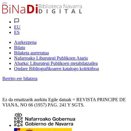
EU
ES
Aurkezpena
Bilatu
Bilaketa aurreratua
Nafarroako Liburutegi Publikoen Ataria
Abarka: Liburutegi Publikoen metabilatzailea
Ondare Bibliografikoaren katalogo kolektiboa
Berriro ere bilatzea
Ez da emaitzarik aurkitu Egile datuak = REVISTA PRINCIPE DE
VIANA, NO 66 (1957) PAG. 241 Y SGTS.