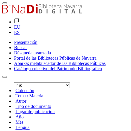
EU
ES
Presentación
Buscar
Búsqueda avanzada
Portal de las Bibliotecas Públicas de Navarra
Abarka: metabuscador de las Bibliotecas Públicas
Catálogo colectivo del Patrimonio Bibliográfico
Colección
Tema / Materia
Autor
Tipo de documento
Lugar de publicación
Año
Mes
Lengua