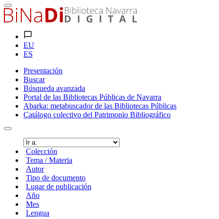
EU
ES
Presentación
Buscar
Búsqueda avanzada
Portal de las Bibliotecas Públicas de Navarra
Abarka: metabuscador de las Bibliotecas Públicas
Catálogo colectivo del Patrimonio Bibliográfico
Colección
Tema / Materia
Autor
Tipo de documento
Lugar de publicación
Año
Mes
Lengua