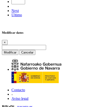
Next
Último
Modificar datos
×
Modificar
Cancelar
Contacto
-
Aviso legal
BiNaDi
-
navarra.es