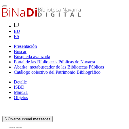
EU
ES
Presentación
Buscar
Búsqueda avanzada
Portal de las Bibliotecas Públicas de Navarra
Abarka: metabuscador de las Bibliotecas Públicas
Catálogo colectivo del Patrimonio Bibliográfico
Detalle
ISBD
Marc21
Objetos
5
Objetos
unread messages