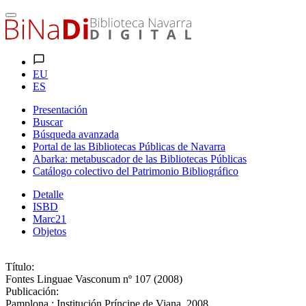
EU
ES
Presentación
Buscar
Búsqueda avanzada
Portal de las Bibliotecas Públicas de Navarra
Abarka: metabuscador de las Bibliotecas Públicas
Catálogo colectivo del Patrimonio Bibliográfico
Detalle
ISBD
Marc21
Objetos
Título:
Fontes Linguae Vasconum nº 107 (2008)
Publicación:
Pamplona : Institución Príncipe de Viana, 2008