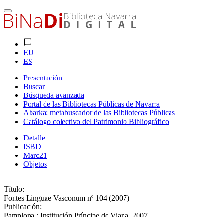
EU
ES
Presentación
Buscar
Búsqueda avanzada
Portal de las Bibliotecas Públicas de Navarra
Abarka: metabuscador de las Bibliotecas Públicas
Catálogo colectivo del Patrimonio Bibliográfico
Detalle
ISBD
Marc21
Objetos
Título:
Fontes Linguae Vasconum nº 104 (2007)
Publicación:
Pamplona : Institución Príncipe de Viana, 2007