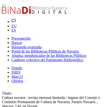
EU
ES
Presentación
Buscar
Búsqueda avanzada
Portal de las Bibliotecas Públicas de Navarra
Abarka: metabuscador de las Bibliotecas Públicas
Catálogo colectivo del Patrimonio Bibliográfico
Detalle
ISBD
Marc21
Objetos
Título:
Cultura navarra : revista mensual ilustrada / órgano del Consejo y
Comisión Permanente de Cultura de Navarra, Ateneo Navarro ;
director, J.M. de Huarte.