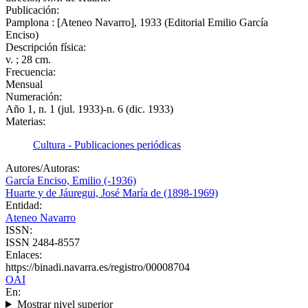
Publicación:
Pamplona : [Ateneo Navarro], 1933 (Editorial Emilio García
Enciso)
Descripción física:
v. ; 28 cm.
Frecuencia:
Mensual
Numeración:
Año 1, n. 1 (jul. 1933)-n. 6 (dic. 1933)
Materias:
Cultura - Publicaciones periódicas
Autores/Autoras:
García Enciso, Emilio (-1936)
Huarte y de Jáuregui, José María de (1898-1969)
Entidad:
Ateneo Navarro
ISSN:
ISSN 2484-8557
Enlaces:
https://binadi.navarra.es/registro/00008704
OAI
En:
Mostrar nivel superior