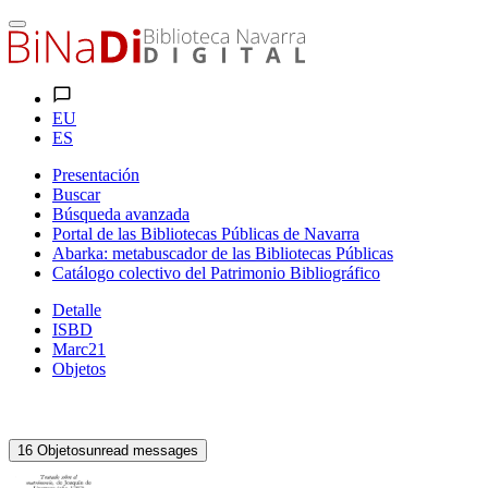
EU
ES
Presentación
Buscar
Búsqueda avanzada
Portal de las Bibliotecas Públicas de Navarra
Abarka: metabuscador de las Bibliotecas Públicas
Catálogo colectivo del Patrimonio Bibliográfico
Detalle
ISBD
Marc21
Objetos
16
Objetos
unread messages