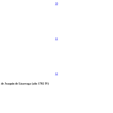
10
11
12
 de Joaquín de Lizarraga (año 1782 IV)