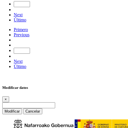
Next
Último
Primero
Previous
Next
Último
Modificar datos
×
Modificar
Cancelar