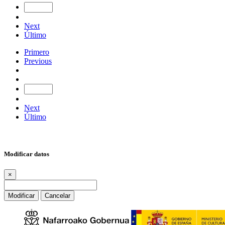
Next
Último
Primero
Previous
Next
Último
Modificar datos
×
Modificar
Cancelar