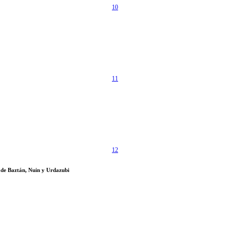
10
11
12
 de Baztán, Nuin y Urdazubi