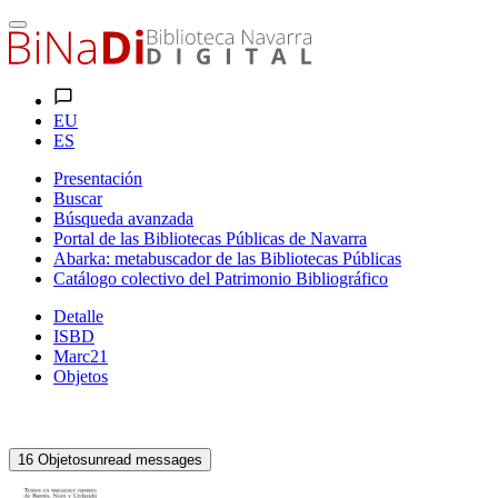
EU
ES
Presentación
Buscar
Búsqueda avanzada
Portal de las Bibliotecas Públicas de Navarra
Abarka: metabuscador de las Bibliotecas Públicas
Catálogo colectivo del Patrimonio Bibliográfico
Detalle
ISBD
Marc21
Objetos
16
Objetos
unread messages