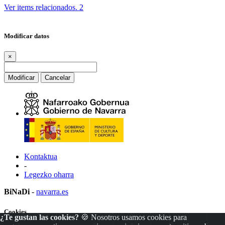
Ver items relacionados.
2
Modificar datos
×
Modificar
Cancelar
Kontaktua
-
Legezko oharra
BiNaDi
-
navarra.es
Cookies
¿Te gustan las cookies?
🍪 Nosotros usamos cookies para