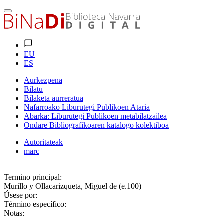
EU
ES
Aurkezpena
Bilatu
Bilaketa aurreratua
Nafarroako Liburutegi Publikoen Ataria
Abarka: Liburutegi Publikoen metabilatzailea
Ondare Bibliografikoaren katalogo kolektiboa
Autoritateak
marc
Termino principal:
Murillo y Ollacarizqueta, Miguel de (e.100)
Úsese por:
Término específico:
Notas: