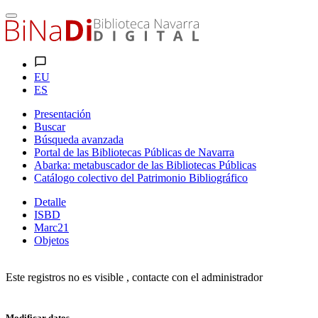
EU
ES
Presentación
Buscar
Búsqueda avanzada
Portal de las Bibliotecas Públicas de Navarra
Abarka: metabuscador de las Bibliotecas Públicas
Catálogo colectivo del Patrimonio Bibliográfico
Detalle
ISBD
Marc21
Objetos
Este registros no es visible , contacte con el administrador
Modificar datos