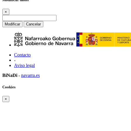
×
Modificar
Cancelar
Contacto
-
Aviso legal
BiNaDi
-
navarra.es
Cookies
×