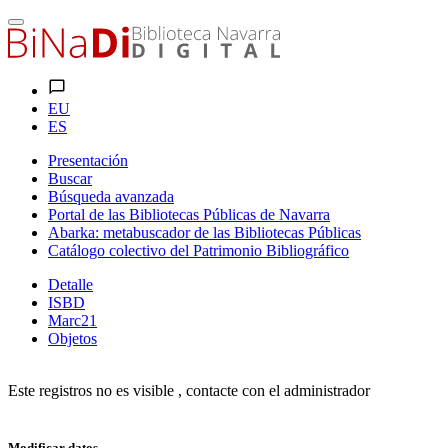
EU
ES
Presentación
Buscar
Búsqueda avanzada
Portal de las Bibliotecas Públicas de Navarra
Abarka: metabuscador de las Bibliotecas Públicas
Catálogo colectivo del Patrimonio Bibliográfico
Detalle
ISBD
Marc21
Objetos
Este registros no es visible , contacte con el administrador
Modificar datos