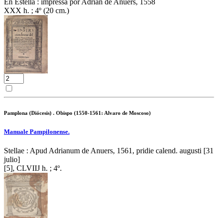
En Estella : impressa por Adrian de Anuers, 1558
XXX h. ; 4º (20 cm.)
Pamplona (Diócesis) . Obispo (1550-1561: Alvaro de Moscoso)
Manuale Pampilonense.
Stellae : Apud Adrianum de Anuers, 1561, pridie calend. augusti [31
julio]
[5], CLVIIJ h. ; 4º.