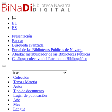
EU
ES
Presentación
Buscar
Búsqueda avanzada
Portal de las Bibliotecas Públicas de Navarra
Abarka: metabuscador de las Bibliotecas Públicas
Catálogo colectivo del Patrimonio Bibliográfico
Colección
Tema / Materia
Autor
Tipo de documento
Lugar de publicación
Año
Mes
Lengua