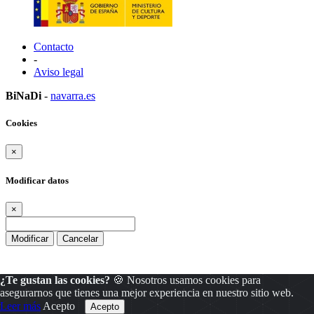
Contacto
-
Aviso legal
BiNaDi
-
navarra.es
Cookies
×
Modificar datos
×
Modificar
Cancelar
¿Te gustan las cookies?
🍪 Nosotros usamos cookies para
asegurarnos que tienes una mejor experiencia en nuestro sitio web.
Leer más
Acepto