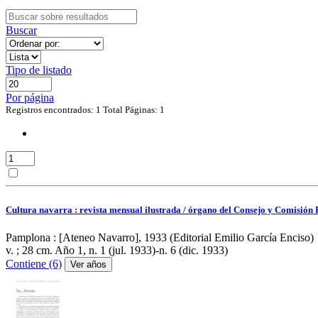
Buscar
Tipo de listado
Por página
Registros encontrados: 1
Total Páginas: 1
Cultura navarra : revista mensual ilustrada / órgano del Consejo y Comisión 
Pamplona : [Ateneo Navarro], 1933 (Editorial Emilio García Enciso)
v. ; 28 cm.
Año 1, n. 1 (jul. 1933)-n. 6 (dic. 1933)
Contiene (6)
Ver años