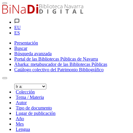
EU
ES
Presentación
Buscar
Búsqueda avanzada
Portal de las Bibliotecas Públicas de Navarra
Abarka: metabuscador de las Bibliotecas Públicas
Catálogo colectivo del Patrimonio Bibliográfico
Colección
Tema / Materia
Autor
Tipo de documento
Lugar de publicación
Año
Mes
Lengua