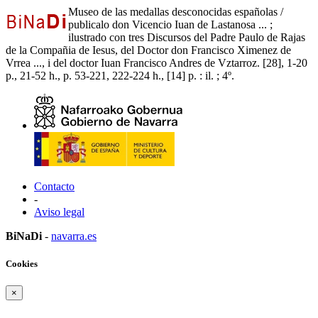
Museo de las medallas desconocidas españolas /
publicalo don Vicencio Iuan de Lastanosa ... ;
ilustrado con tres Discursos del Padre Paulo de Rajas
de la Compañia de Iesus, del Doctor don Francisco Ximenez de
Vrrea ..., i del doctor Iuan Francisco Andres de Vztarroz. [28], 1-20
p., 21-52 h., p. 53-221, 222-224 h., [14] p. : il. ; 4º.
Contacto
-
Aviso legal
BiNaDi
-
navarra.es
Cookies
×