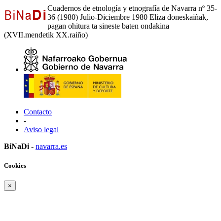
Cuadernos de etnología y etnografía de Navarra nº 35-
36 (1980) Julio-Diciembre 1980 Eliza doneskaiñak,
pagan ohitura ta sineste baten ondakina
(XVII.mendetik XX.raiño)
Contacto
-
Aviso legal
BiNaDi
-
navarra.es
Cookies
×