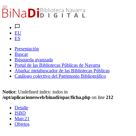
EU
ES
Presentación
Buscar
Búsqueda avanzada
Portal de las Bibliotecas Públicas de Navarra
Abarka: metabuscador de las Bibliotecas Públicas
Catálogo colectivo del Patrimonio Bibliográfico
Notice
: Undefined index: todos in
/opt/aplicacionesweb/binadi/opac/ficha.php
on line
212
Detalle
ISBD
Marc21
Objetos