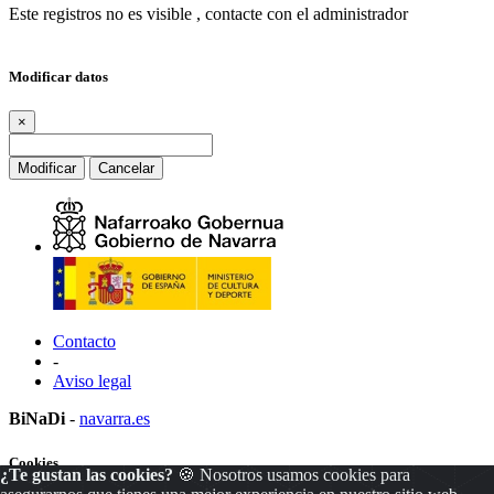
Este registros no es visible , contacte con el administrador
Modificar datos
×
Modificar
Cancelar
Contacto
-
Aviso legal
BiNaDi
-
navarra.es
Cookies
¿Te gustan las cookies?
🍪 Nosotros usamos cookies para