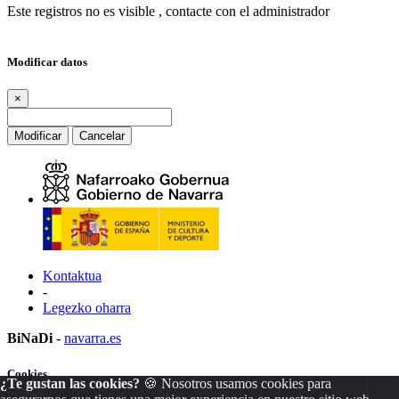
Este registros no es visible , contacte con el administrador
Modificar datos
×
Modificar
Cancelar
Kontaktua
-
Legezko oharra
BiNaDi
-
navarra.es
Cookies
¿Te gustan las cookies?
🍪 Nosotros usamos cookies para