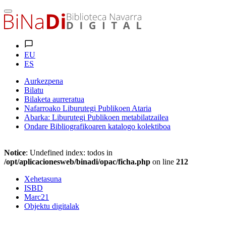
EU
ES
Aurkezpena
Bilatu
Bilaketa aurreratua
Nafarroako Liburutegi Publikoen Ataria
Abarka: Liburutegi Publikoen metabilatzailea
Ondare Bibliografikoaren katalogo kolektiboa
Notice
: Undefined index: todos in
/opt/aplicacionesweb/binadi/opac/ficha.php
on line
212
Xehetasuna
ISBD
Marc21
Objektu digitalak