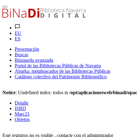
EU
ES
Presentación
Buscar
Búsqueda avanzada
Portal de las Bibliotecas Públicas de Navarra
Abarka: metabuscador de las Bibliotecas Públicas
Catálogo colectivo del Patrimonio Bibliográfico
Notice
: Undefined index: todos in
/opt/aplicacionesweb/binadi/opac
Detalle
ISBD
Marc21
Objetos
Este registros no es visible , contacte con el administrador