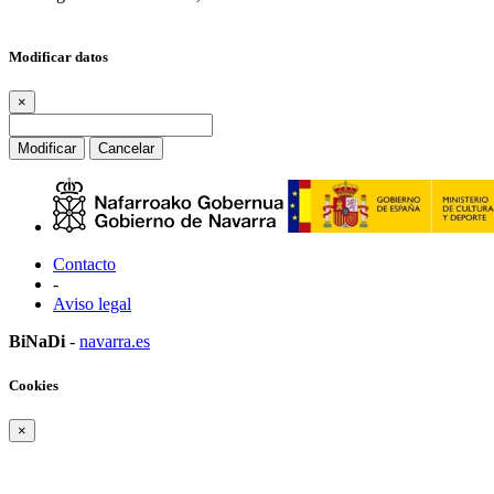
Modificar datos
×
Modificar
Cancelar
Contacto
-
Aviso legal
BiNaDi
-
navarra.es
Cookies
×