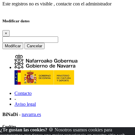
Este registros no es visible , contacte con el administrador
Modificar datos
×
Modificar
Cancelar
Contacto
-
Aviso legal
BiNaDi
-
navarra.es
Cookies
¿Te gustan las cookies?
🍪 Nosotros usamos cookies para