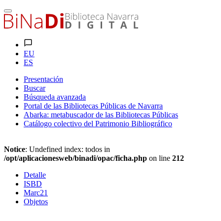
EU
ES
Presentación
Buscar
Búsqueda avanzada
Portal de las Bibliotecas Públicas de Navarra
Abarka: metabuscador de las Bibliotecas Públicas
Catálogo colectivo del Patrimonio Bibliográfico
Notice
: Undefined index: todos in
/opt/aplicacionesweb/binadi/opac/ficha.php
on line
212
Detalle
ISBD
Marc21
Objetos