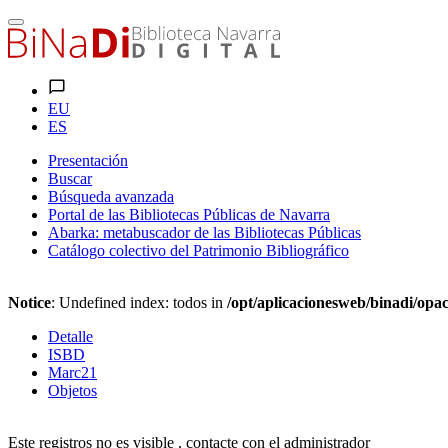
EU
ES
Presentación
Buscar
Búsqueda avanzada
Portal de las Bibliotecas Públicas de Navarra
Abarka: metabuscador de las Bibliotecas Públicas
Catálogo colectivo del Patrimonio Bibliográfico
Notice
: Undefined index: todos in
/opt/aplicacionesweb/binadi/opac
Detalle
ISBD
Marc21
Objetos
Este registros no es visible , contacte con el administrador