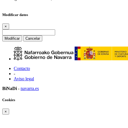
Modificar datos
×
Modificar
Cancelar
Contacto
-
Aviso legal
BiNaDi
-
navarra.es
Cookies
×