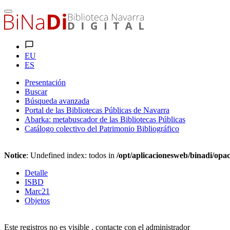
EU
ES
Presentación
Buscar
Búsqueda avanzada
Portal de las Bibliotecas Públicas de Navarra
Abarka: metabuscador de las Bibliotecas Públicas
Catálogo colectivo del Patrimonio Bibliográfico
Notice
: Undefined index: todos in
/opt/aplicacionesweb/binadi/opac
Detalle
ISBD
Marc21
Objetos
Este registros no es visible , contacte con el administrador