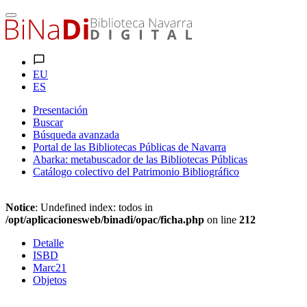
EU
ES
Presentación
Buscar
Búsqueda avanzada
Portal de las Bibliotecas Públicas de Navarra
Abarka: metabuscador de las Bibliotecas Públicas
Catálogo colectivo del Patrimonio Bibliográfico
Notice
: Undefined index: todos in
/opt/aplicacionesweb/binadi/opac/ficha.php
on line
212
Detalle
ISBD
Marc21
Objetos