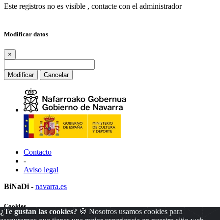
Este registros no es visible , contacte con el administrador
Modificar datos
×
Modificar
Cancelar
Contacto
-
Aviso legal
BiNaDi
-
navarra.es
Cookies
¿Te gustan las cookies?
🍪 Nosotros usamos cookies para