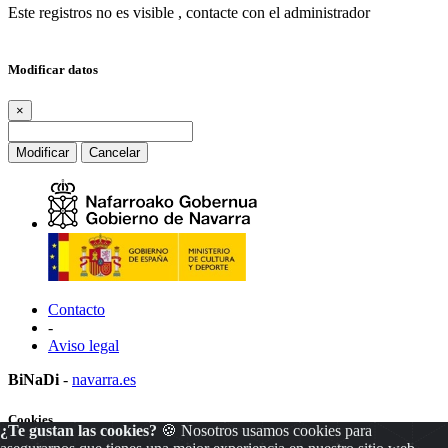
Este registros no es visible , contacte con el administrador
Modificar datos
×
Modificar
Cancelar
Contacto
-
Aviso legal
BiNaDi
-
navarra.es
Cookies
¿Te gustan las cookies?
🍪 Nosotros usamos cookies para