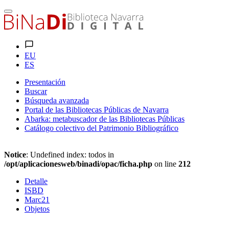
EU
ES
Presentación
Buscar
Búsqueda avanzada
Portal de las Bibliotecas Públicas de Navarra
Abarka: metabuscador de las Bibliotecas Públicas
Catálogo colectivo del Patrimonio Bibliográfico
Notice
: Undefined index: todos in
/opt/aplicacionesweb/binadi/opac/ficha.php
on line
212
Detalle
ISBD
Marc21
Objetos