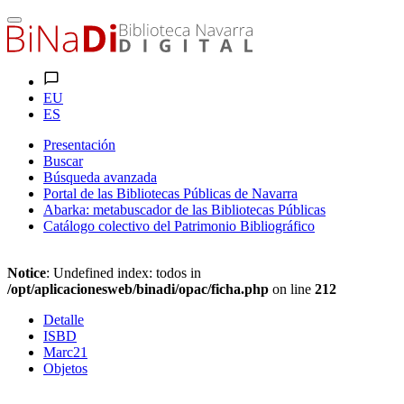
EU
ES
Presentación
Buscar
Búsqueda avanzada
Portal de las Bibliotecas Públicas de Navarra
Abarka: metabuscador de las Bibliotecas Públicas
Catálogo colectivo del Patrimonio Bibliográfico
Notice
: Undefined index: todos in
/opt/aplicacionesweb/binadi/opac/ficha.php
on line
212
Detalle
ISBD
Marc21
Objetos