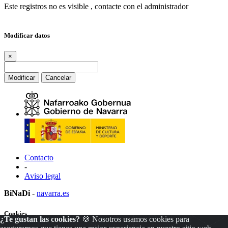
Este registros no es visible , contacte con el administrador
Modificar datos
×
Modificar
Cancelar
Contacto
-
Aviso legal
BiNaDi
-
navarra.es
Cookies
¿Te gustan las cookies?
🍪 Nosotros usamos cookies para