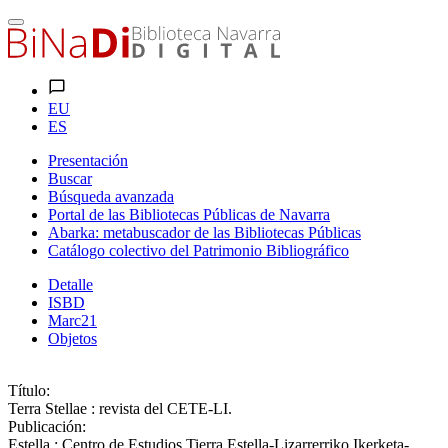
EU
ES
Presentación
Buscar
Búsqueda avanzada
Portal de las Bibliotecas Públicas de Navarra
Abarka: metabuscador de las Bibliotecas Públicas
Catálogo colectivo del Patrimonio Bibliográfico
Detalle
ISBD
Marc21
Objetos
Título:
Terra Stellae : revista del CETE-LI.
Publicación:
Estella : Centro de Estudios Tierra Estella-Lizarrerriko Ikerketa-