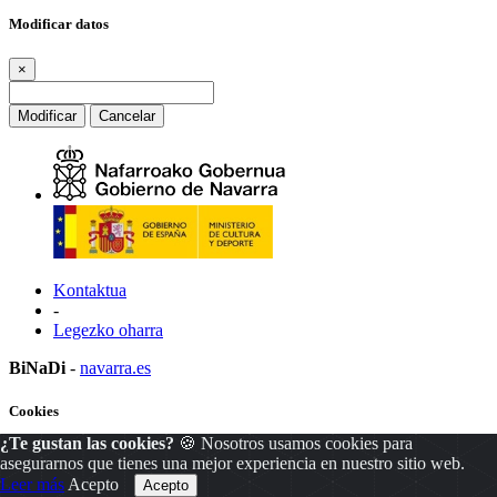
Modificar datos
×
Modificar
Cancelar
Kontaktua
-
Legezko oharra
BiNaDi
-
navarra.es
Cookies
¿Te gustan las cookies?
🍪 Nosotros usamos cookies para
×
asegurarnos que tienes una mejor experiencia en nuestro sitio web.
Leer más
Acepto