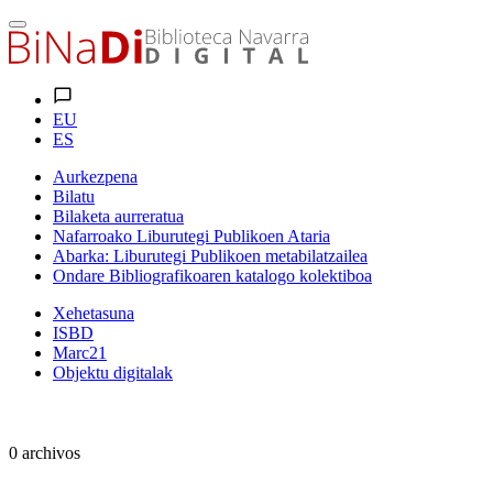
EU
ES
Aurkezpena
Bilatu
Bilaketa aurreratua
Nafarroako Liburutegi Publikoen Ataria
Abarka: Liburutegi Publikoen metabilatzailea
Ondare Bibliografikoaren katalogo kolektiboa
Xehetasuna
ISBD
Marc21
Objektu digitalak
0 archivos