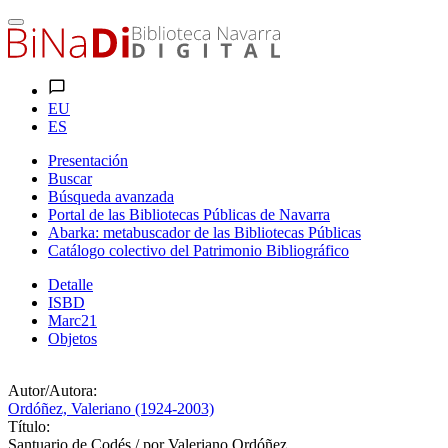
EU
ES
Presentación
Buscar
Búsqueda avanzada
Portal de las Bibliotecas Públicas de Navarra
Abarka: metabuscador de las Bibliotecas Públicas
Catálogo colectivo del Patrimonio Bibliográfico
Detalle
ISBD
Marc21
Objetos
Autor/Autora:
Ordóñez, Valeriano (1924-2003)
Título:
Santuario de Codés / por Valeriano Ordóñez.