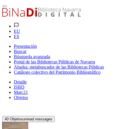
EU
ES
Presentación
Buscar
Búsqueda avanzada
Portal de las Bibliotecas Públicas de Navarra
Abarka: metabuscador de las Bibliotecas Públicas
Catálogo colectivo del Patrimonio Bibliográfico
Detalle
ISBD
Marc21
Objetos
40
Objetos
unread messages