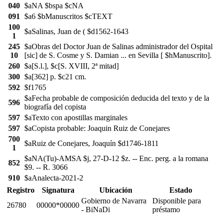
040
$aNA $bspa $cNA
091
$a6 $bManuscritos $cTEXT
100
$aSalinas, Juan de ( $d1562-1643
1
245
$aObras del Doctor Juan de Salinas administrador del Ospital
10
[sic] de S. Cosme y S. Damian ... en Sevilla [ $hManuscrito].
260
$a[S.l.], $c[S. XVIII, 2ª mitad]
300
$a[362] p. $c21 cm.
592
$f1765
$aFecha probable de composición deducida del texto y de la
596
biografía del copista
597
$aTexto con apostillas marginales
597
$aCopista probable: Joaquin Ruiz de Conejares
700
$aRuiz de Conejares, Joaquín $d1746-1811
1
$aNA(Tu)-AMSA $j, 27-D-12 $z. -- Enc. perg. a la romana
852
$9. -- R. 3066
910
$aAnalecta-2021-2
Registro
Signatura
Ubicación
Estado
Gobierno de Navarra
Disponible para
26780
00000*00000
- BiNaDi
préstamo