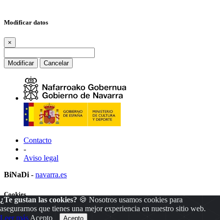
Modificar datos
×
Modificar
Cancelar
Contacto
-
Aviso legal
BiNaDi
-
navarra.es
Cookies
¿Te gustan las cookies?
🍪 Nosotros usamos cookies para
asegurarnos que tienes una mejor experiencia en nuestro sitio web.
×
Leer más
Acepto