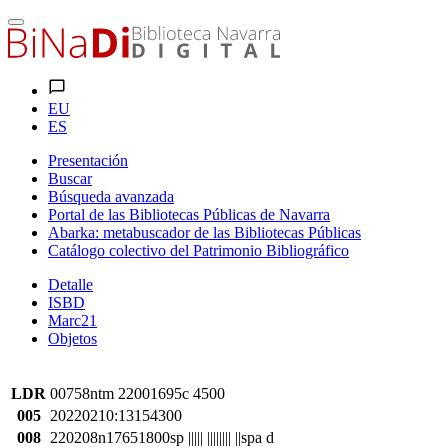
EU
ES
Presentación
Buscar
Búsqueda avanzada
Portal de las Bibliotecas Públicas de Navarra
Abarka: metabuscador de las Bibliotecas Públicas
Catálogo colectivo del Patrimonio Bibliográfico
Detalle
ISBD
Marc21
Objetos
LDR
00758ntm 22001695c 4500
005
20220210:13154300
008
220208n17651800sp ||||| |||||||| ||spa d