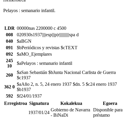
Pelayos : semanario infantil.
LDR
00000nas 2200000 c 4500
008
020930s1937||||esp|||p|r|||||||||||spa d
040
$aBGN
091
$bPeriódicos y revistas $cTEXT
092
$aMO_Ejemplares
245
$aPelayos : semanario infantil
10
$aSan Sebastián $bJunta Nacional Carlista de Guerra
260
$c1937
$aAño 2, n. 5, 24 enero 1937 $dn. 5 $c24 enero 1937
362 0
$b1937
592
$f24/01/1937
Erregistroa
Signatura
Kokalekua
Egoera
Gobierno de Navarra
Disponible para
1937/01/24
- BiNaDi
préstamo