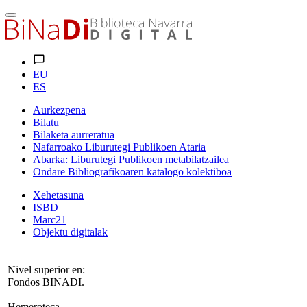
EU
ES
Aurkezpena
Bilatu
Bilaketa aurreratua
Nafarroako Liburutegi Publikoen Ataria
Abarka: Liburutegi Publikoen metabilatzailea
Ondare Bibliografikoaren katalogo kolektiboa
Xehetasuna
ISBD
Marc21
Objektu digitalak
Nivel superior en:
Fondos BINADI.
Hemeroteca