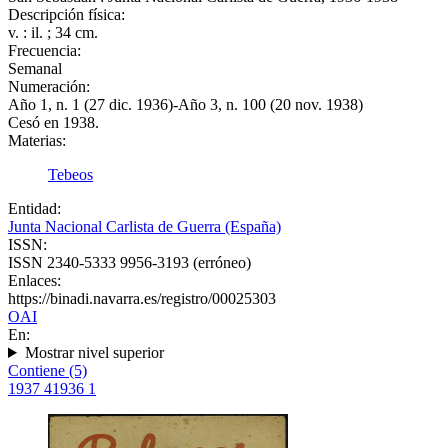
Descripción física:
v. : il. ; 34 cm.
Frecuencia:
Semanal
Numeración:
Año 1, n. 1 (27 dic. 1936)-Año 3, n. 100 (20 nov. 1938)
Cesó en 1938.
Materias:
Tebeos
Entidad:
Junta Nacional Carlista de Guerra (España)
ISSN:
ISSN 2340-5333 9956-3193 (erróneo)
Enlaces:
https://binadi.navarra.es/registro/00025303
OAI
En:
Mostrar nivel superior
Contiene (5)
1937
4
1936
1