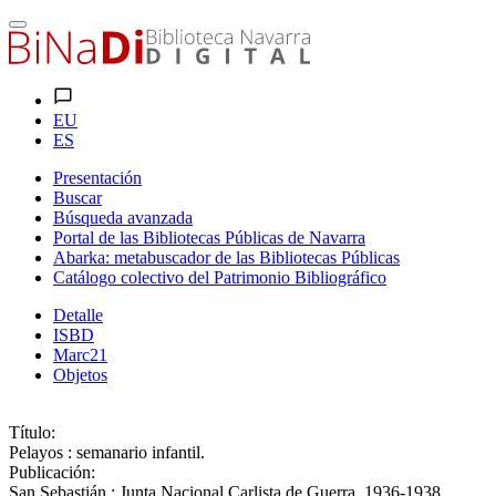
EU
ES
Presentación
Buscar
Búsqueda avanzada
Portal de las Bibliotecas Públicas de Navarra
Abarka: metabuscador de las Bibliotecas Públicas
Catálogo colectivo del Patrimonio Bibliográfico
Detalle
ISBD
Marc21
Objetos
Título:
Pelayos : semanario infantil.
Publicación:
San Sebastián : Junta Nacional Carlista de Guerra, 1936-1938