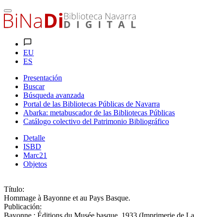
EU
ES
Presentación
Buscar
Búsqueda avanzada
Portal de las Bibliotecas Públicas de Navarra
Abarka: metabuscador de las Bibliotecas Públicas
Catálogo colectivo del Patrimonio Bibliográfico
Detalle
ISBD
Marc21
Objetos
Título:
Hommage à Bayonne et au Pays Basque.
Publicación:
Bayonne : Éditions du Musée basque, 1933 (Imprimerie de La