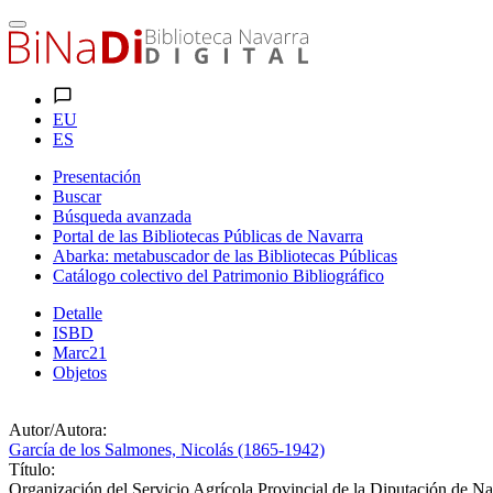
EU
ES
Presentación
Buscar
Búsqueda avanzada
Portal de las Bibliotecas Públicas de Navarra
Abarka: metabuscador de las Bibliotecas Públicas
Catálogo colectivo del Patrimonio Bibliográfico
Detalle
ISBD
Marc21
Objetos
Autor/Autora:
García de los Salmones, Nicolás (1865-1942)
Título:
Organización del Servicio Agrícola Provincial de la Diputación de Na