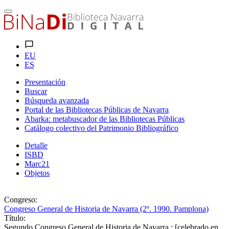
EU
ES
Presentación
Buscar
Búsqueda avanzada
Portal de las Bibliotecas Públicas de Navarra
Abarka: metabuscador de las Bibliotecas Públicas
Catálogo colectivo del Patrimonio Bibliográfico
Detalle
ISBD
Marc21
Objetos
Congreso:
Congreso General de Historia de Navarra (2º. 1990. Pamplona)
Título:
Segundo Congreso General de Historia de Navarra : [celebrado en