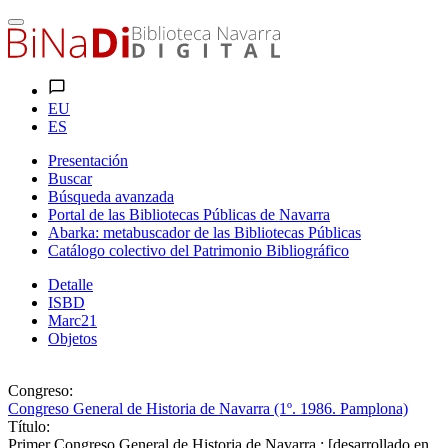
EU
ES
Presentación
Buscar
Búsqueda avanzada
Portal de las Bibliotecas Públicas de Navarra
Abarka: metabuscador de las Bibliotecas Públicas
Catálogo colectivo del Patrimonio Bibliográfico
Detalle
ISBD
Marc21
Objetos
Congreso:
Congreso General de Historia de Navarra (1º. 1986. Pamplona)
Título:
Primer Congreso General de Historia de Navarra : [desarrollado en