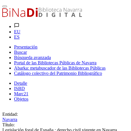
EU
ES
Presentación
Buscar
Búsqueda avanzada
Portal de las Bibliotecas Públicas de Navarra
Abarka: metabuscador de las Bibliotecas Públicas
Catálogo colectivo del Patrimonio Bibliográfico
Detalle
ISBD
Marc21
Objetos
Entidad:
Navarra
Título:
Legislación foral de España : derecho civil vigente en Navarra