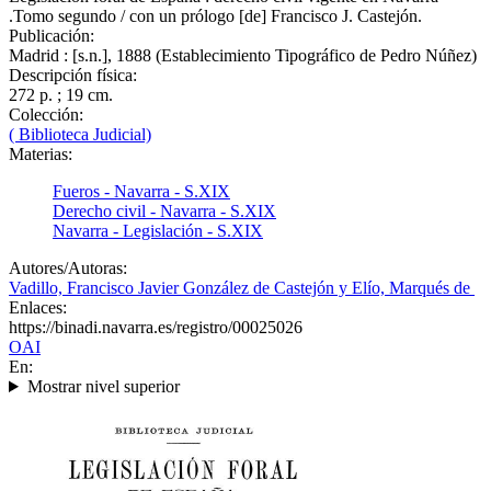
.Tomo segundo / con un prólogo [de] Francisco J. Castejón.
Publicación:
Madrid : [s.n.], 1888 (Establecimiento Tipográfico de Pedro Núñez)
Descripción física:
272 p. ; 19 cm.
Colección:
( Biblioteca Judicial)
Materias:
Fueros - Navarra - S.XIX
Derecho civil - Navarra - S.XIX
Navarra - Legislación - S.XIX
Autores/Autoras:
Vadillo, Francisco Javier González de Castejón y Elío, Marqués de
Enlaces:
https://binadi.navarra.es/registro/00025026
OAI
En:
Mostrar nivel superior