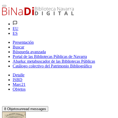
EU
ES
Presentación
Buscar
Búsqueda avanzada
Portal de las Bibliotecas Públicas de Navarra
Abarka: metabuscador de las Bibliotecas Públicas
Catálogo colectivo del Patrimonio Bibliográfico
Detalle
ISBD
Marc21
Objetos
8
Objetos
unread messages