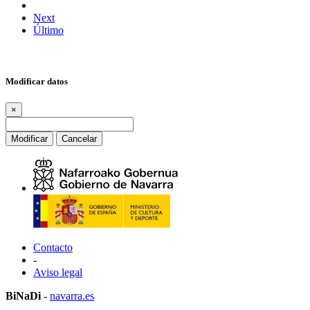
Next
Último
Modificar datos
×
Modificar
Cancelar
Contacto
-
Aviso legal
BiNaDi
-
navarra.es