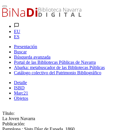
EU
ES
Presentación
Buscar
Búsqueda avanzada
Portal de las Bibliotecas Públicas de Navarra
Abarka: metabuscador de las Bibliotecas Públicas
Catálogo colectivo del Patrimonio Bibliográfico
Detalle
ISBD
Marc21
Objetos
Título:
La Joven Navarra
Publicación:
Pamplona : Sisto Díaz de Espada, 1860