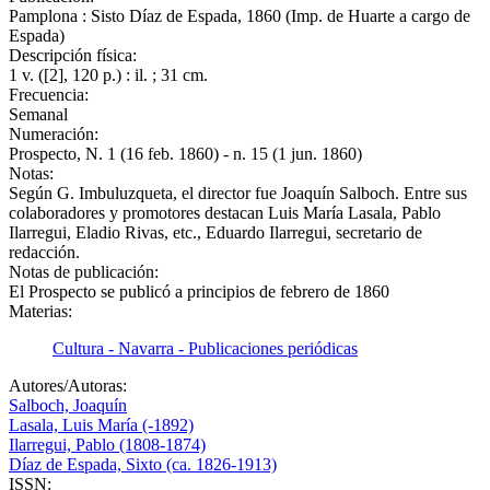
Pamplona : Sisto Díaz de Espada, 1860 (Imp. de Huarte a cargo de
Espada)
Descripción física:
1 v. ([2], 120 p.) : il. ; 31 cm.
Frecuencia:
Semanal
Numeración:
Prospecto, N. 1 (16 feb. 1860) - n. 15 (1 jun. 1860)
Notas:
Según G. Imbuluzqueta, el director fue Joaquín Salboch. Entre sus
colaboradores y promotores destacan Luis María Lasala, Pablo
Ilarregui, Eladio Rivas, etc., Eduardo Ilarregui, secretario de
redacción.
Notas de publicación:
El Prospecto se publicó a principios de febrero de 1860
Materias:
Cultura - Navarra - Publicaciones periódicas
Autores/Autoras:
Salboch, Joaquín
Lasala, Luis María (-1892)
Ilarregui, Pablo (1808-1874)
Díaz de Espada, Sixto (ca. 1826-1913)
ISSN: