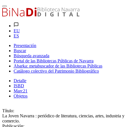
EU
ES
Presentación
Buscar
Búsqueda avanzada
Portal de las Bibliotecas Públicas de Navarra
Abarka: metabuscador de las Bibliotecas Públicas
Catálogo colectivo del Patrimonio Bibliográfico
Detalle
ISBD
Marc21
Objetos
Título:
La Joven Navarra : periódico de literatura, ciencias, artes, industria y
comercio.
Publicación: