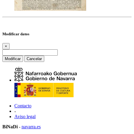
Modificar datos
×
Modificar
Cancelar
Contacto
-
Aviso legal
BiNaDi
-
navarra.es