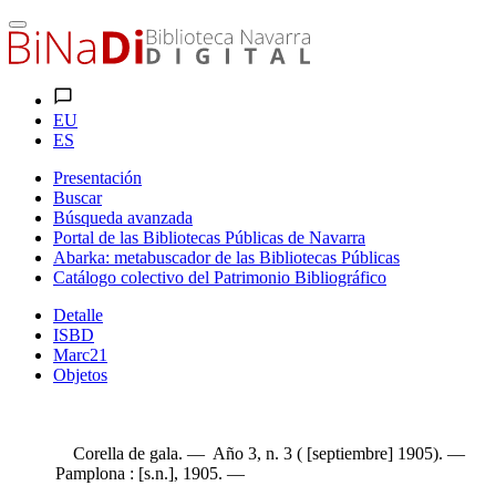
EU
ES
Presentación
Buscar
Búsqueda avanzada
Portal de las Bibliotecas Públicas de Navarra
Abarka: metabuscador de las Bibliotecas Públicas
Catálogo colectivo del Patrimonio Bibliográfico
Detalle
ISBD
Marc21
Objetos
Corella de gala. — Año 3, n. 3 ( [septiembre] 1905). —
Pamplona : [s.n.], 1905. —